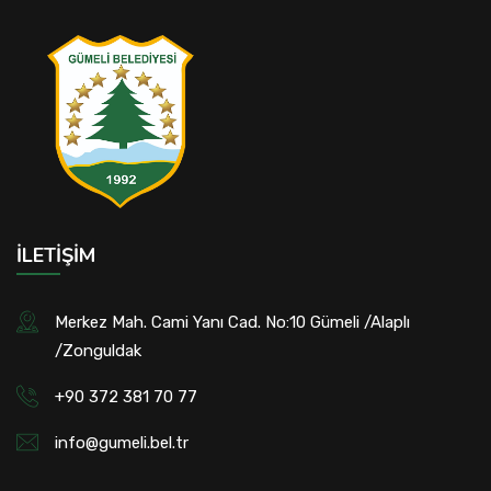
İLETIŞIM
Merkez Mah. Cami Yanı Cad. No:10 Gümeli /Alaplı
/Zonguldak
+90 372 381 70 77
info@gumeli.bel.tr