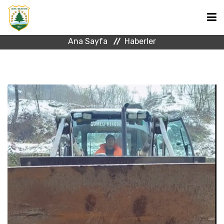
MÜCADELEYE HER ZAMAN
HAZIR
Ana Sayfa
Haberler
ANA SAYFA
BAŞKAN
KURUMSAL
HABERLER
GÜMELİ HAKKINDA