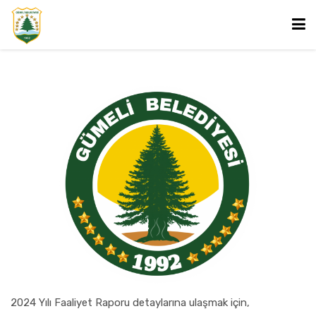
Ana Sayfa
Kurumsal
ANA SAYFA
BAŞKAN
KURUMSAL
HABERLER
GÜMELİ HAKKINDA
2024 Yılı Faaliyet Raporu detaylarına ulaşmak için,