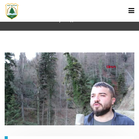
klip çektiler
Ana Sayfa
Haberler
ANA SAYFA
BAŞKAN
KURUMSAL
HABERLER
GÜMELİ HAKKINDA