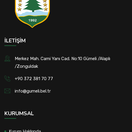
İLETIŞIM
Merkez Mah. Cami Yanı Cad. No:10 Gümeli /Alaplı
/Zonguldak
+90 372 381 70 77
info@gumeli.bel.tr
KURUMSAL
Kurum Hakkında