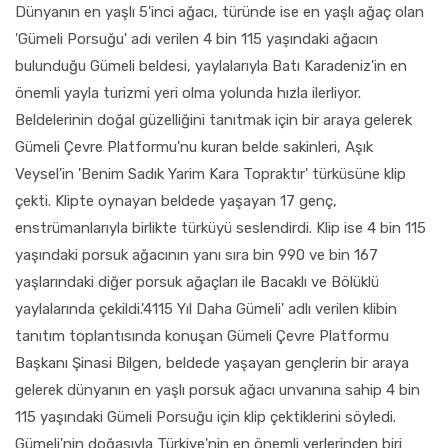
Dünyanın en yaşlı 5'inci ağacı, türünde ise en yaşlı ağaç olan
'Gümeli Porsuğu' adı verilen 4 bin 115 yaşındaki ağacın
bulunduğu Gümeli beldesi, yaylalarıyla Batı Karadeniz'in en
önemli yayla turizmi yeri olma yolunda hızla ilerliyor.
Beldelerinin doğal güzelliğini tanıtmak için bir araya gelerek
Gümeli Çevre Platformu'nu kuran belde sakinleri, Aşık
Veysel'in 'Benim Sadık Yarim Kara Topraktır' türküsüne klip
çekti. Klipte oynayan beldede yaşayan 17 genç,
enstrümanlarıyla birlikte türküyü seslendirdi. Klip ise 4 bin 115
yaşındaki porsuk ağacının yanı sıra bin 990 ve bin 167
yaşlarındaki diğer porsuk ağaçları ile Bacaklı ve Bölüklü
yaylalarında çekildi.'4115 Yıl Daha Gümeli' adlı verilen klibin
tanıtım toplantısında konuşan Gümeli Çevre Platformu
Başkanı Şinasi Bilgen, beldede yaşayan gençlerin bir araya
gelerek dünyanın en yaşlı porsuk ağacı unvanına sahip 4 bin
115 yaşındaki Gümeli Porsuğu için klip çektiklerini söyledi.
Gümeli'nin doğasıyla Türkiye'nin en önemli yerlerinden biri