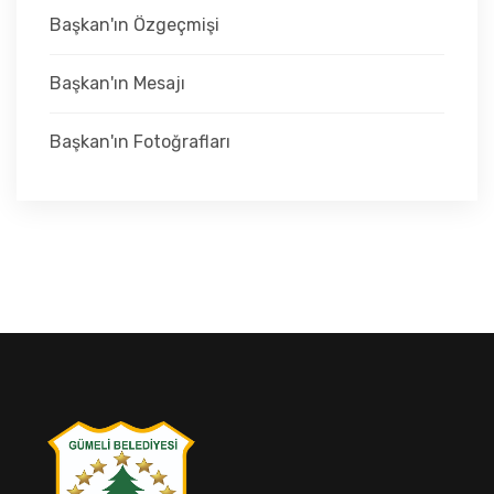
FAALIYET RAPORLARI
Başkan'ın Özgeçmişi
Başkan'ın Mesajı
İLETIŞIM
Başkan'ın Fotoğrafları