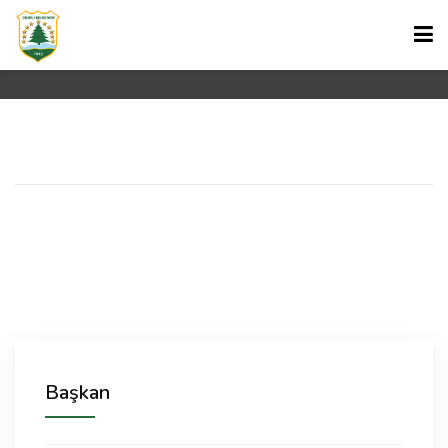
Başkan'ın Fotoğrafları
Ana Sayfa
Başkan
ANA SAYFA
BAŞKAN
KURUMSAL
HABERLER
GÜMELİ HAKKINDA
Başkan