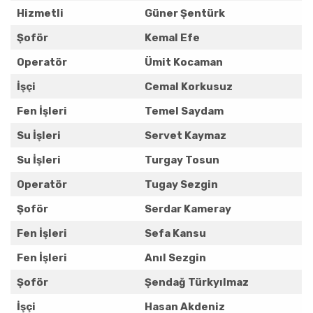
FAALIYET RAPORLARI
Hizmetli
Güner Şentürk
Şoför
Kemal Efe
İLETIŞIM
Operatör
Ümit Kocaman
İşçi
Cemal Korkusuz
Fen İşleri
Temel Saydam
Su İşleri
Servet Kaymaz
Su İşleri
Turgay Tosun
Operatör
Tugay Sezgin
Şoför
Serdar Kameray
Fen İşleri
Sefa Kansu
Fen İşleri
Anıl Sezgin
Şoför
Şendağ Türkyılmaz
İşçi
Hasan Akdeniz