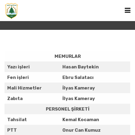
Belediye Personeli
Ana Sayfa
Kurumsal
ANA SAYFA
BAŞKAN
MEMURLAR
Yazı işleri
Hasan Baytekin
KURUMSAL
Fen işleri
Ebru Salatacı
Mali Hizmetler
İlyas Kameray
HABERLER
Zabıta
İlyas Kameray
PERSONEL ŞİRKETİ
GÜMELİ HAKKINDA
Tahsilat
Kemal Kocaman
PTT
Onur Can Kumuz