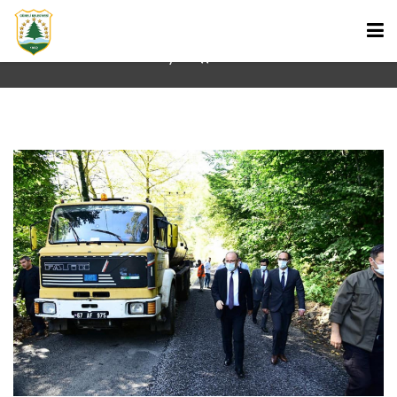
Çalışmaları Ziyareti
Ana Sayfa
Haberler
ANA SAYFA
BAŞKAN
KURUMSAL
HABERLER
GÜMELİ HAKKINDA