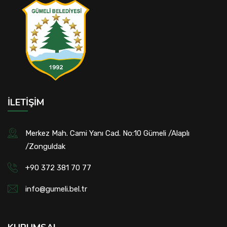
İLETIŞIM
Merkez Mah. Cami Yanı Cad. No:10 Gümeli /Alaplı
/Zonguldak
+90 372 381 70 77
info@gumeli.bel.tr