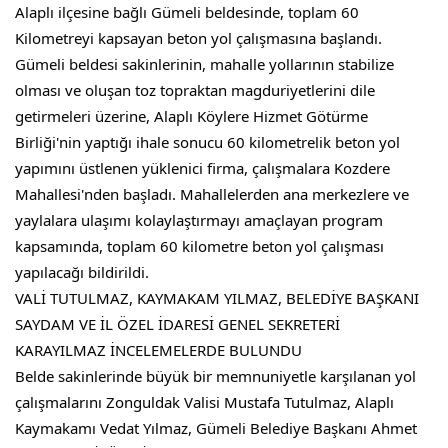
FAALIYET RAPORLARI
Alaplı ilçesine bağlı Gümeli beldesinde, toplam 60 
Kilometreyi kapsayan beton yol çalışmasına başlandı.
Gümeli beldesi sakinlerinin, mahalle yollarının stabilize 
İLETIŞIM
olması ve oluşan toz topraktan magduriyetlerini dile 
getirmeleri üzerine, Alaplı Köylere Hizmet Götürme 
Birliği'nin yaptığı ihale sonucu 60 kilometrelik beton yol 
yapımını üstlenen yüklenici firma, çalışmalara Kozdere 
Mahallesi'nden başladı. Mahallelerden ana merkezlere ve 
yaylalara ulaşımı kolaylaştırmayı amaçlayan program 
kapsamında, toplam 60 kilometre beton yol çalışması 
yapılacağı bildirildi.
VALİ TUTULMAZ, KAYMAKAM YILMAZ, BELEDİYE BAŞKANI 
SAYDAM VE İL ÖZEL İDARESİ GENEL SEKRETERİ 
KARAYILMAZ İNCELEMELERDE BULUNDU
Belde sakinlerinde büyük bir memnuniyetle karşılanan yol 
çalışmalarını Zonguldak Valisi Mustafa Tutulmaz, Alaplı 
Kaymakamı Vedat Yılmaz, Gümeli Belediye Başkanı Ahmet 