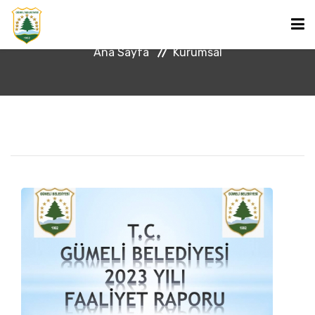
2023 Yılı Faaliyet Raporu
Ana Sayfa
Kurumsal
ANA SAYFA
BAŞKAN
KURUMSAL
HABERLER
GÜMELİ HAKKINDA