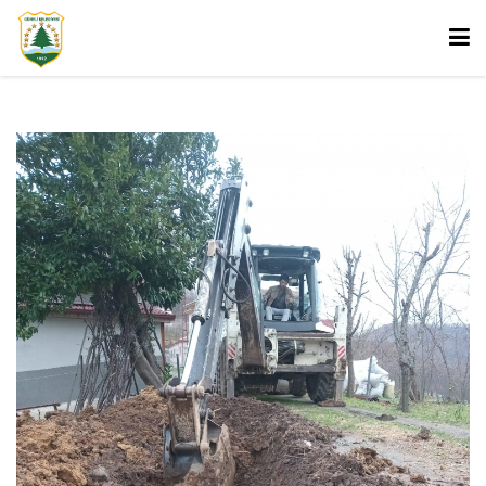
Ana Sayfa
Kurumsal
ANA SAYFA
BAŞKAN
KURUMSAL
HABERLER
GÜMELİ HAKKINDA